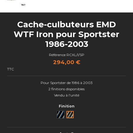
Cache-culbuteurs EMD
WTF Iron pour Sportster
1986-2003
Référence
RCXL/I/SP
294,00 €
TTC
Pour Sportster de 1986 à 2003
2 finitions disponibles
Vendu à l'unité
Finition
Black Cut
Semi poli