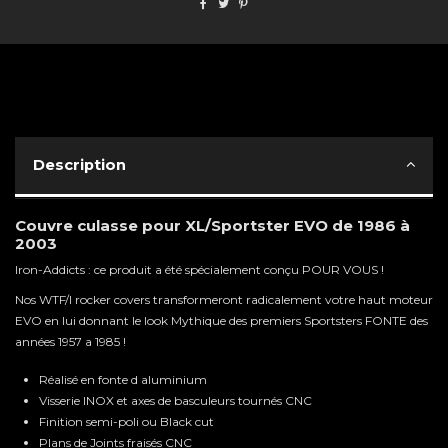
Description
Couvre culasse pour XL/Sportster EVO de 1986 à
2003
Iron-Addicts : ce produit a été spécialement conçu POUR VOUS !
Nos WTF/I rocker covers transformeront radicalement votre haut moteur
EVO en lui donnant le look Mythique des premiers Sportsters FONTE des
années 1957 a 1985 !
Réalisé en fonte d aluminium
Visserie INOX et axes de basculeurs tournés CNC
Finition semi-poli ou Black cut
Plans de Joints fraisés CNC