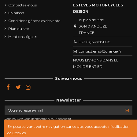
Contactez-nous
ESTEVES MOTORCYCLES
DESIGN
Livraison
15 plan de Brie
Conditions générales de vente
30140 ANDUZE
Plan du site
FRANCE
Mentions légales
+33 (0)607581935
contact.emd@orange.fr
NOUS LIVRONS DANS LE
MONDE ENTIER
Suivez-nous
Newsletter
Vous pouvez vous désinscrire à tout moment.
Vous trouverez pour cela nos informations de
contact dans les conditions d'utilisation du site.
En poursuivant votre navigation sur ce site, vous acceptez l’utilisation
de Cookies