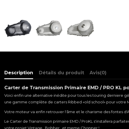
Description
Détails du produit
Avis
(0)
Carter de Transmission Primaire EMD / PRO KL p
Voici enfin une alternative inédite pour tous les touring derniere g
une gamme complète de carters Ribbed «old school» pour votre M8 : L
Votre moteur va enfin retrouver l'âme et le charisme des fontes d'Anta
Le Carter de Transmission primaire EMD / ProKL s'installera parfa
votre projet Vintage , Bobber , et meme Chopper !