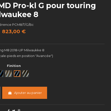
MD Pro-kl G pour touring
lwaukee 8
érence
PCM8/T/G/Bc
823,00 €
ing M8 2018-UP Milwaukke 8
ale-pieds en position "Avancée")
Finition
Noir
Brut
Black Cut
Semi poli
Ajouter au panier