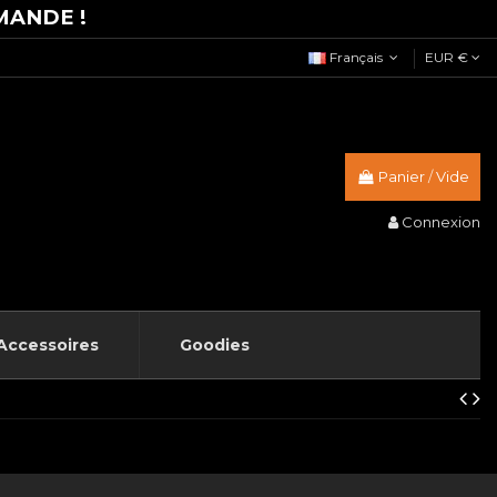
MANDE !
Français
EUR €
Panier
/
Vide
Connexion
Accessoires
Goodies