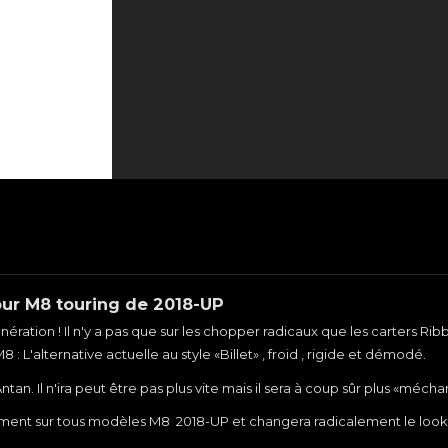
our M8 touring de 2018-UP
énération ! Il n'y a pas que sur les chopper radicaux que les carters 
'alternative actuelle au style «Billet» , froid , rigide et démodé.
n. Il n'ira peut être pas plus vite mais il sera à coup sûr plus «méchant
itement sur tous modèles M8 2018-UP et changera radicalement le look