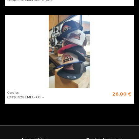
Goodies
26,00 €
Casquette EMD « OG »