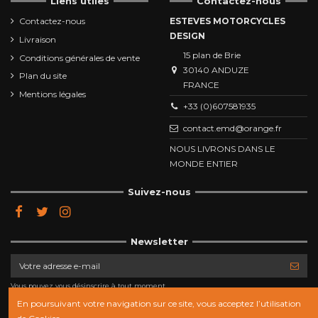
Liens utiles
Contactez-nous
Contactez-nous
ESTEVES MOTORCYCLES
DESIGN
Livraison
15 plan de Brie
Conditions générales de vente
30140 ANDUZE
Plan du site
FRANCE
Mentions légales
+33 (0)607581935
contact.emd@orange.fr
NOUS LIVRONS DANS LE
MONDE ENTIER
Suivez-nous
Newsletter
Vous pouvez vous désinscrire à tout moment.
Vous trouverez pour cela nos informations de
contact dans les conditions d'utilisation du site.
En poursuivant votre navigation sur ce site, vous acceptez l’utilisation