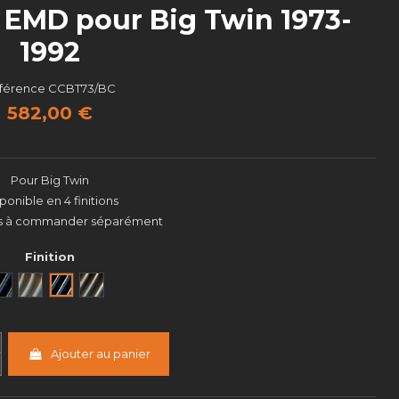
 EMD pour Big Twin 1973-
1992
férence
CCBT73/BC
582,00 €
Pour Big Twin
ponible en 4 finitions
nts à commander séparément
Finition
Noir
Brut
Black Cut
Semi poli
Ajouter au panier