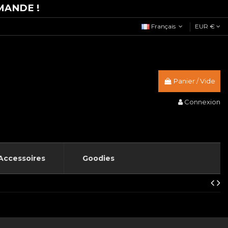
MANDE !
Français
EUR €
Panier
/
Vide
Connexion
Accessoires
Goodies