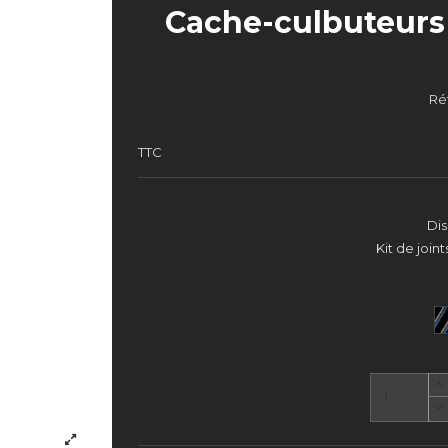
Cache-culbuteurs
Ré
TTC
Dis
Kit de joi