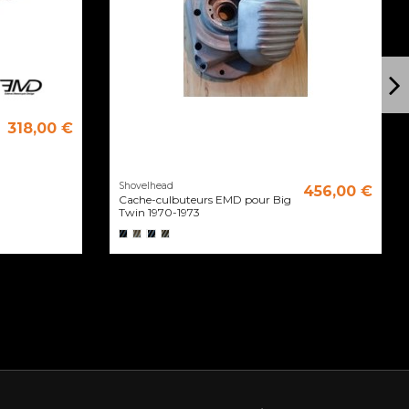
318,00 €
Shovelhead
456,00 €
Cache-culbuteurs EMD pour Big
Twin 1970-1973