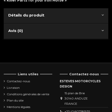
« Killer Parts for your Iron Horse »
Détails du produit
Avis (0)
Liens utiles
Contactez-nous
Contactez-nous
ESTEVES MOTORCYCLES
DESIGN
Livraison
15 plan de Brie
Conditions générales de vente
30140 ANDUZE
Plan du site
FRANCE
Mentions légales
+33 (0)607581935