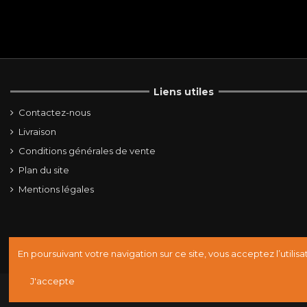
Liens utiles
Contactez-nous
Livraison
Conditions générales de vente
Plan du site
Mentions légales
En poursuivant votre navigation sur ce site, vous acceptez l’utilis
J'accepte
©2023 ESTEVES MOTORCYCLES DESIGN - Tous droits réservés