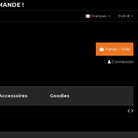
MANDE !
Français
EUR €
Panier
/
Vide
Connexion
Accessoires
Goodies