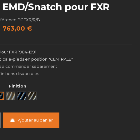
e EMD/Snatch pour FXR
férence
PCFXR/R/B
763,00 €
Pour FXR 1984-1991
 cale-pieds en position "CENTRALE"
nts à commander séparément
finitions disponibles
Finition
Noir
Brut
Black Cut
Semi poli
Ajouter au panier