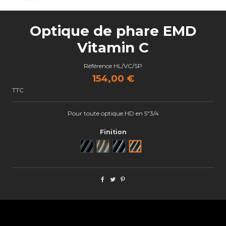
Optique de phare EMD
Vitamin C
Référence
HL/VC/SP
154,00 €
TTC
Pour toute optique HD en 5"3/4
Finition
Noir
Brut
Black Cut
Semi poli